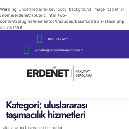
Warning
: Undefined array key "body_background_image_tablet" in
/home/erdenet1/public_html/wp-
content/plugins/elementor/includes/base/controls-stack.php
on line
1499
0530 247 61 39
yonetim@erdenetnakliyat.com.tr
Kategori:
uluslararası
taşımacılık hizmetleri
uluslararası taşımacılık hizmetleri